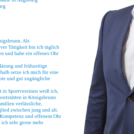
urg
önigsbrunn. Als
ver Tätigkeit bin ich täglich
en und habe ein offenes Ohr
lärung und frühzeitige
halb setze ich mich für eine
ote und gut zugängliche
 in Sportvereinen weiß ich,
ortstätten in Königsbrunn
milien verlässliche,
glied zwischen jung und alt.
er Kompetenz und offenem Ohr
 ich sehr gerne mehr