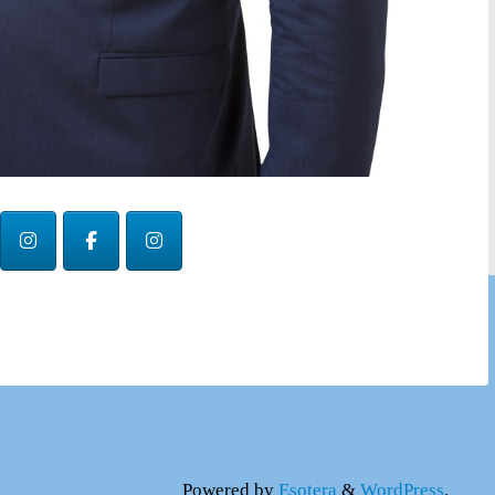
Powered by
Esotera
&
WordPress
.