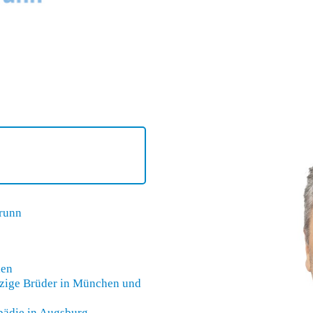
brunn
hen
zige Brüder in München
und
opädie in Augsburg