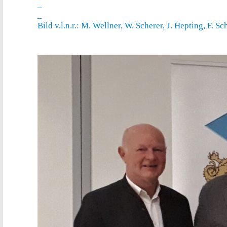
_
_
Bild v.l.n.r.: M. Wellner, W. Scherer, J. Hepting, F. S